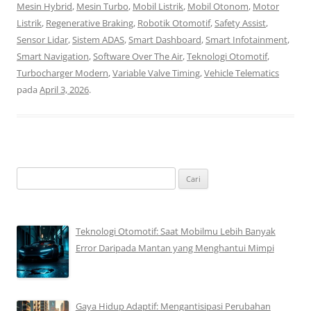
Mesin Hybrid
,
Mesin Turbo
,
Mobil Listrik
,
Mobil Otonom
,
Motor
Listrik
,
Regenerative Braking
,
Robotik Otomotif
,
Safety Assist
,
Sensor Lidar
,
Sistem ADAS
,
Smart Dashboard
,
Smart Infotainment
,
Smart Navigation
,
Software Over The Air
,
Teknologi Otomotif
,
Turbocharger Modern
,
Variable Valve Timing
,
Vehicle Telematics
pada
April 3, 2026
.
Cari
untuk:
Teknologi Otomotif: Saat Mobilmu Lebih Banyak
Error Daripada Mantan yang Menghantui Mimpi
Gaya Hidup Adaptif: Mengantisipasi Perubahan