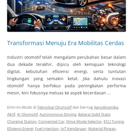
Transformasi Menuju Era Mobilitas Cerdas
Industri otomotif telah mengalami perubahan besar dalam
dua dekade terakhir, dipicu oleh kemajuan teknologi
digital, kebutuhan efisiensi energi, serta tuntutan
lingkungan yang semakin ketat. Jika dahulu inovasi
otomotif hanya berfokus pada peningkatan performa
mesin, kini fokusnya meluas ke aspek kecerdasan …
Entri ini ditulis di
Teknologi Otomotif
dan ber-tag
Aerodinamika
Aktif
,
AI Otomotif
,
Autonomous Driving
,
Baterai Solid State
,
Charging Station
,
Connected Car
,
Drive Mode Selector
,
ECU Tuning
,
Efisiensi Energi
,
Fuel Injection
,
IoT Kendaraan
,
Material Ringan
,