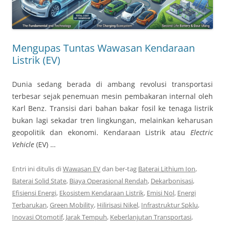
Mengupas Tuntas Wawasan Kendaraan
Listrik (EV)
Dunia sedang berada di ambang revolusi transportasi
terbesar sejak penemuan mesin pembakaran internal oleh
Karl Benz. Transisi dari bahan bakar fosil ke tenaga listrik
bukan lagi sekadar tren lingkungan, melainkan keharusan
geopolitik dan ekonomi. Kendaraan Listrik atau
Electric
Vehicle
(EV) …
Entri ini ditulis di
Wawasan EV
dan ber-tag
Baterai Lithium Ion
,
Baterai Solid State
,
Biaya Operasional Rendah
,
Dekarbonisasi
,
Efisiensi Energi
,
Ekosistem Kendaraan Listrik
,
Emisi Nol
,
Energi
Terbarukan
,
Green Mobility
,
Hilirisasi Nikel
,
Infrastruktur Spklu
,
Inovasi Otomotif
,
Jarak Tempuh
,
Keberlanjutan Transportasi
,