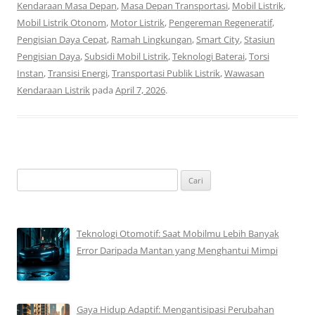
Kendaraan Masa Depan
,
Masa Depan Transportasi
,
Mobil Listrik
,
Mobil Listrik Otonom
,
Motor Listrik
,
Pengereman Regeneratif
,
Pengisian Daya Cepat
,
Ramah Lingkungan
,
Smart City
,
Stasiun
Pengisian Daya
,
Subsidi Mobil Listrik
,
Teknologi Baterai
,
Torsi
Instan
,
Transisi Energi
,
Transportasi Publik Listrik
,
Wawasan
Kendaraan Listrik
pada
April 7, 2026
.
Cari
untuk:
Teknologi Otomotif: Saat Mobilmu Lebih Banyak
Error Daripada Mantan yang Menghantui Mimpi
Gaya Hidup Adaptif: Mengantisipasi Perubahan