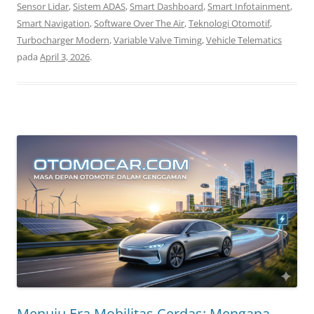
Sensor Lidar
,
Sistem ADAS
,
Smart Dashboard
,
Smart Infotainment
,
Smart Navigation
,
Software Over The Air
,
Teknologi Otomotif
,
Turbocharger Modern
,
Variable Valve Timing
,
Vehicle Telematics
pada
April 3, 2026
.
Menuju Era Mobilitas Cerdas: Mengapa