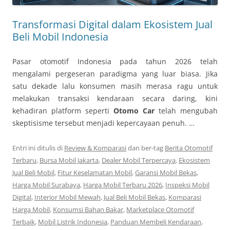
Transformasi Digital dalam Ekosistem Jual
Beli Mobil Indonesia
Pasar otomotif Indonesia pada tahun 2026 telah
mengalami pergeseran paradigma yang luar biasa. Jika
satu dekade lalu konsumen masih merasa ragu untuk
melakukan transaksi kendaraan secara daring, kini
kehadiran platform seperti
Otomo Car
telah mengubah
skeptisisme tersebut menjadi kepercayaan penuh. …
Entri ini ditulis di
Review & Komparasi
dan ber-tag
Berita Otomotif
Terbaru
,
Bursa Mobil Jakarta
,
Dealer Mobil Terpercaya
,
Ekosistem
Jual Beli Mobil
,
Fitur Keselamatan Mobil
,
Garansi Mobil Bekas
,
Harga Mobil Surabaya
,
Harga Mobil Terbaru 2026
,
Inspeksi Mobil
Digital
,
Interior Mobil Mewah
,
Jual Beli Mobil Bekas
,
Komparasi
Harga Mobil
,
Konsumsi Bahan Bakar
,
Marketplace Otomotif
Terbaik
,
Mobil Listrik Indonesia
,
Panduan Membeli Kendaraan
,