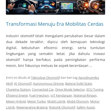
Transformasi Menuju Era Mobilitas Cerdas
Industri otomotif telah mengalami perubahan besar dalam
dua dekade terakhir, dipicu oleh kemajuan teknologi
digital, kebutuhan efisiensi energi, serta tuntutan
lingkungan yang semakin ketat. Jika dahulu inovasi
otomotif hanya berfokus pada peningkatan performa
mesin, kini fokusnya meluas ke aspek kecerdasan …
Entri ini ditulis di
Teknologi Otomotif
dan ber-tag
Aerodinamika
Aktif
,
AI Otomotif
,
Autonomous Driving
,
Baterai Solid State
,
Charging Station
,
Connected Car
,
Drive Mode Selector
,
ECU Tuning
,
Efisiensi Energi
,
Fuel Injection
,
IoT Kendaraan
,
Material Ringan
,
Mesin Hybrid
,
Mesin Turbo
,
Mobil Listrik
,
Mobil Otonom
,
Motor
Listrik
,
Regenerative Braking
,
Robotik Otomotif
,
Safety Assist
,