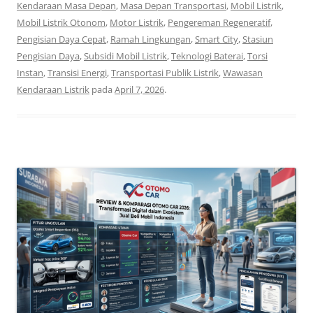
Kendaraan Masa Depan
,
Masa Depan Transportasi
,
Mobil Listrik
,
Mobil Listrik Otonom
,
Motor Listrik
,
Pengereman Regeneratif
,
Pengisian Daya Cepat
,
Ramah Lingkungan
,
Smart City
,
Stasiun
Pengisian Daya
,
Subsidi Mobil Listrik
,
Teknologi Baterai
,
Torsi
Instan
,
Transisi Energi
,
Transportasi Publik Listrik
,
Wawasan
Kendaraan Listrik
pada
April 7, 2026
.