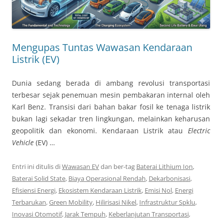
Mengupas Tuntas Wawasan Kendaraan
Listrik (EV)
Dunia sedang berada di ambang revolusi transportasi
terbesar sejak penemuan mesin pembakaran internal oleh
Karl Benz. Transisi dari bahan bakar fosil ke tenaga listrik
bukan lagi sekadar tren lingkungan, melainkan keharusan
geopolitik dan ekonomi. Kendaraan Listrik atau
Electric
Vehicle
(EV) …
Entri ini ditulis di
Wawasan EV
dan ber-tag
Baterai Lithium Ion
,
Baterai Solid State
,
Biaya Operasional Rendah
,
Dekarbonisasi
,
Efisiensi Energi
,
Ekosistem Kendaraan Listrik
,
Emisi Nol
,
Energi
Terbarukan
,
Green Mobility
,
Hilirisasi Nikel
,
Infrastruktur Spklu
,
Inovasi Otomotif
,
Jarak Tempuh
,
Keberlanjutan Transportasi
,