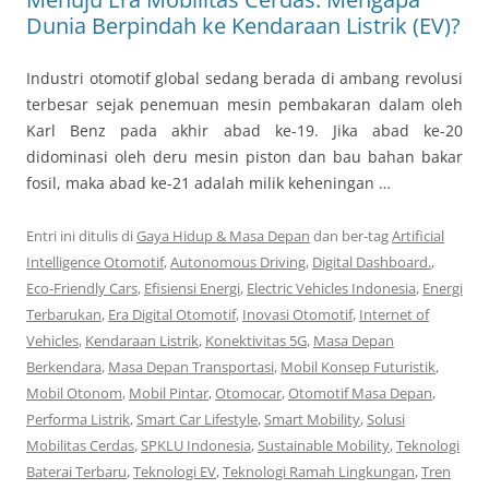
Dunia Berpindah ke Kendaraan Listrik (EV)?
Industri otomotif global sedang berada di ambang revolusi
terbesar sejak penemuan mesin pembakaran dalam oleh
Karl Benz pada akhir abad ke-19. Jika abad ke-20
didominasi oleh deru mesin piston dan bau bahan bakar
fosil, maka abad ke-21 adalah milik keheningan …
Entri ini ditulis di
Gaya Hidup & Masa Depan
dan ber-tag
Artificial
Intelligence Otomotif
,
Autonomous Driving
,
Digital Dashboard.
,
Eco-Friendly Cars
,
Efisiensi Energi
,
Electric Vehicles Indonesia
,
Energi
Terbarukan
,
Era Digital Otomotif
,
Inovasi Otomotif
,
Internet of
Vehicles
,
Kendaraan Listrik
,
Konektivitas 5G
,
Masa Depan
Berkendara
,
Masa Depan Transportasi
,
Mobil Konsep Futuristik
,
Mobil Otonom
,
Mobil Pintar
,
Otomocar
,
Otomotif Masa Depan
,
Performa Listrik
,
Smart Car Lifestyle
,
Smart Mobility
,
Solusi
Mobilitas Cerdas
,
SPKLU Indonesia
,
Sustainable Mobility
,
Teknologi
Baterai Terbaru
,
Teknologi EV
,
Teknologi Ramah Lingkungan
,
Tren