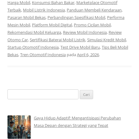
Harga Mobil
,
Konsumsi Bahan Bakar
,
Marketplace Otomotif
Terbaik
,
Mobil Listrik Indonesia
,
Panduan Membeli Kendaraan
,
Pasaran Mobil Bekas
,
Perbandingan Spesifikasi Mobil
,
Performa
Mesin Mobil
,
Platform Mobil Digital
,
Promo Cicilan Mobil
,
Rekomendasi Mobil Keluarga
,
Review Mobil Indonesia
,
Review
Otomo Car
,
Sertifikasi Baterai Mobil Listrik
,
Simulasi Kredit Mobil
,
Startup Otomotif Indonesia
,
Test Drive Mobil Baru
,
Tips Beli Mobil
Bekas
,
Tren Otomotif Indonesia
pada
April 6, 2026
.
Cari
untuk:
Gaya Hidup Adaptif: Mengantisipasi Perubahan
Masa Depan dengan Strategi yang Tepat