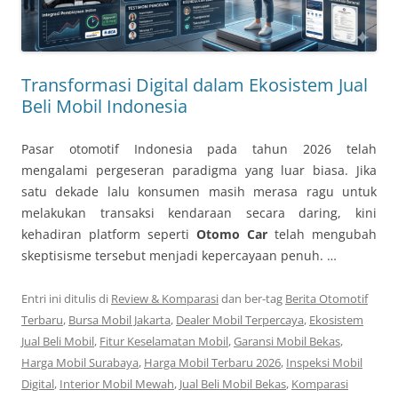
Transformasi Digital dalam Ekosistem Jual
Beli Mobil Indonesia
Pasar otomotif Indonesia pada tahun 2026 telah
mengalami pergeseran paradigma yang luar biasa. Jika
satu dekade lalu konsumen masih merasa ragu untuk
melakukan transaksi kendaraan secara daring, kini
kehadiran platform seperti
Otomo Car
telah mengubah
skeptisisme tersebut menjadi kepercayaan penuh. …
Entri ini ditulis di
Review & Komparasi
dan ber-tag
Berita Otomotif
Terbaru
,
Bursa Mobil Jakarta
,
Dealer Mobil Terpercaya
,
Ekosistem
Jual Beli Mobil
,
Fitur Keselamatan Mobil
,
Garansi Mobil Bekas
,
Harga Mobil Surabaya
,
Harga Mobil Terbaru 2026
,
Inspeksi Mobil
Digital
,
Interior Mobil Mewah
,
Jual Beli Mobil Bekas
,
Komparasi