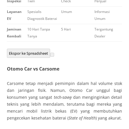
Inspeksi
Twin
Check
Penjual
Layanan
Spesialis
Umum
Informasi
EV
Diagnostik Baterai
Umum
Jaminan
10 Hari Tanpa
5 Hari
Tergantung
Kembali
Tanya
Dealer
Ekspor ke Spreadsheet
Otomo Car vs Carsome
Carsome tetap menjadi pemimpin dalam hal volume stok
dan jaringan fisik. Namun, Otomo Car unggul bagi
konsumen yang sangat
tech-savvy
dan menginginkan detail
teknis yang lebih mendalam, terutama bagi mereka yang
mencari mobil listrik bekas (EV) yang membutuhkan
pengecekan kesehatan baterai (
State of Health
) yang akurat.