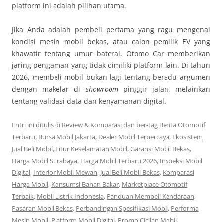
platform ini adalah pilihan utama.
Jika Anda adalah pembeli pertama yang ragu mengenai
kondisi mesin mobil bekas, atau calon pemilik EV yang
khawatir tentang umur baterai, Otomo Car memberikan
jaring pengaman yang tidak dimiliki platform lain. Di tahun
2026, membeli mobil bukan lagi tentang beradu argumen
dengan makelar di
showroom
pinggir jalan, melainkan
tentang validasi data dan kenyamanan digital.
Entri ini ditulis di
Review & Komparasi
dan ber-tag
Berita Otomotif
Terbaru
,
Bursa Mobil Jakarta
,
Dealer Mobil Terpercaya
,
Ekosistem
Jual Beli Mobil
,
Fitur Keselamatan Mobil
,
Garansi Mobil Bekas
,
Harga Mobil Surabaya
,
Harga Mobil Terbaru 2026
,
Inspeksi Mobil
Digital
,
Interior Mobil Mewah
,
Jual Beli Mobil Bekas
,
Komparasi
Harga Mobil
,
Konsumsi Bahan Bakar
,
Marketplace Otomotif
Terbaik
,
Mobil Listrik Indonesia
,
Panduan Membeli Kendaraan
,
Pasaran Mobil Bekas
,
Perbandingan Spesifikasi Mobil
,
Performa
Mesin Mobil
,
Platform Mobil Digital
,
Promo Cicilan Mobil
,