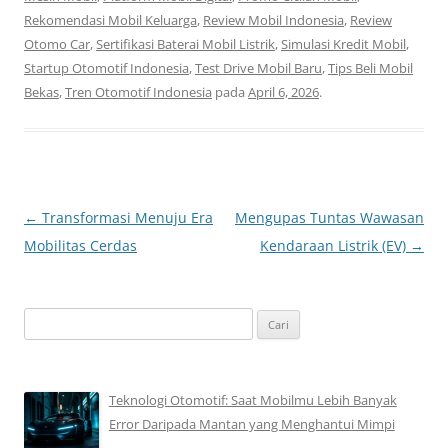
Rekomendasi Mobil Keluarga
,
Review Mobil Indonesia
,
Review
Otomo Car
,
Sertifikasi Baterai Mobil Listrik
,
Simulasi Kredit Mobil
,
Startup Otomotif Indonesia
,
Test Drive Mobil Baru
,
Tips Beli Mobil
Bekas
,
Tren Otomotif Indonesia
pada
April 6, 2026
.
Navigasi
←
Transformasi Menuju Era
Mengupas Tuntas Wawasan
Tulisan
Mobilitas Cerdas
Kendaraan Listrik (EV)
→
Cari
untuk:
Teknologi Otomotif: Saat Mobilmu Lebih Banyak
Error Daripada Mantan yang Menghantui Mimpi