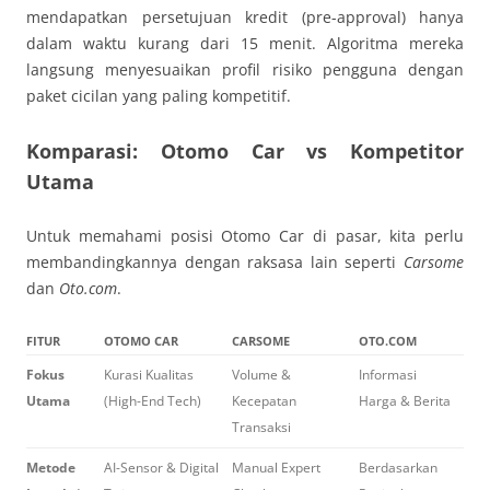
mendapatkan persetujuan kredit (pre-approval) hanya
dalam waktu kurang dari 15 menit. Algoritma mereka
langsung menyesuaikan profil risiko pengguna dengan
paket cicilan yang paling kompetitif.
Komparasi: Otomo Car vs Kompetitor
Utama
Untuk memahami posisi Otomo Car di pasar, kita perlu
membandingkannya dengan raksasa lain seperti
Carsome
dan
Oto.com
.
FITUR
OTOMO CAR
CARSOME
OTO.COM
Fokus
Kurasi Kualitas
Volume &
Informasi
Utama
(High-End Tech)
Kecepatan
Harga & Berita
Transaksi
Metode
AI-Sensor & Digital
Manual Expert
Berdasarkan