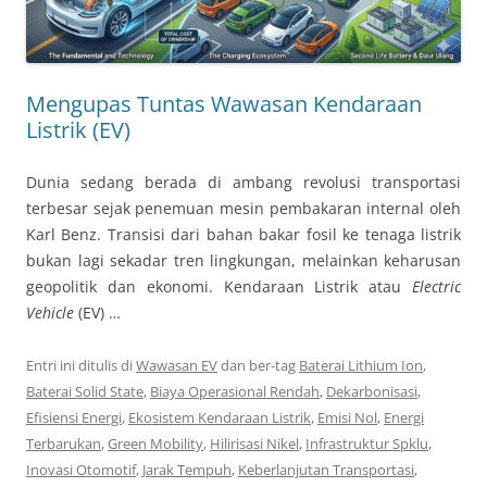
Mengupas Tuntas Wawasan Kendaraan
Listrik (EV)
Dunia sedang berada di ambang revolusi transportasi
terbesar sejak penemuan mesin pembakaran internal oleh
Karl Benz. Transisi dari bahan bakar fosil ke tenaga listrik
bukan lagi sekadar tren lingkungan, melainkan keharusan
geopolitik dan ekonomi. Kendaraan Listrik atau
Electric
Vehicle
(EV) …
Entri ini ditulis di
Wawasan EV
dan ber-tag
Baterai Lithium Ion
,
Baterai Solid State
,
Biaya Operasional Rendah
,
Dekarbonisasi
,
Efisiensi Energi
,
Ekosistem Kendaraan Listrik
,
Emisi Nol
,
Energi
Terbarukan
,
Green Mobility
,
Hilirisasi Nikel
,
Infrastruktur Spklu
,
Inovasi Otomotif
,
Jarak Tempuh
,
Keberlanjutan Transportasi
,