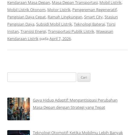
Kendaraan Masa Depan
,
Masa Depan Transportasi
,
Mobil Listrik
,
Mobil Listrik Otonom
,
Motor Listrik
,
Pengereman Regeneratif
,
Pengisian Daya Cepat
,
Ramah Lingkungan
,
Smart City
,
Stasiun
Pengisian Daya
,
Subsidi Mobil Listrik
,
Teknologi Baterai
,
Torsi
Instan
,
Transisi Energi
,
Transportasi Publik Listrik
,
Wawasan
Kendaraan Listrik
pada
April 7, 2026
.
Cari
untuk:
Gaya Hidup Adaptif: Mengantisipasi Perubahan
Masa Depan dengan Strategi yang Tepat
Teknologi Otomotif: Ketika Mobilmu Lebih Banyak