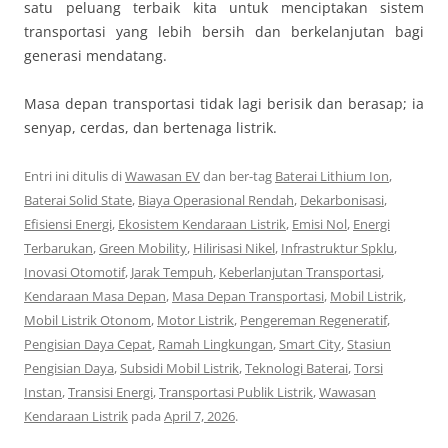
satu peluang terbaik kita untuk menciptakan sistem
transportasi yang lebih bersih dan berkelanjutan bagi
generasi mendatang.
Masa depan transportasi tidak lagi berisik dan berasap; ia
senyap, cerdas, dan bertenaga listrik.
Entri ini ditulis di
Wawasan EV
dan ber-tag
Baterai Lithium Ion
,
Baterai Solid State
,
Biaya Operasional Rendah
,
Dekarbonisasi
,
Efisiensi Energi
,
Ekosistem Kendaraan Listrik
,
Emisi Nol
,
Energi
Terbarukan
,
Green Mobility
,
Hilirisasi Nikel
,
Infrastruktur Spklu
,
Inovasi Otomotif
,
Jarak Tempuh
,
Keberlanjutan Transportasi
,
Kendaraan Masa Depan
,
Masa Depan Transportasi
,
Mobil Listrik
,
Mobil Listrik Otonom
,
Motor Listrik
,
Pengereman Regeneratif
,
Pengisian Daya Cepat
,
Ramah Lingkungan
,
Smart City
,
Stasiun
Pengisian Daya
,
Subsidi Mobil Listrik
,
Teknologi Baterai
,
Torsi
Instan
,
Transisi Energi
,
Transportasi Publik Listrik
,
Wawasan
Kendaraan Listrik
pada
April 7, 2026
.