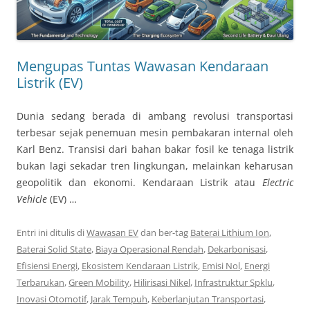
Mengupas Tuntas Wawasan Kendaraan
Listrik (EV)
Dunia sedang berada di ambang revolusi transportasi
terbesar sejak penemuan mesin pembakaran internal oleh
Karl Benz. Transisi dari bahan bakar fosil ke tenaga listrik
bukan lagi sekadar tren lingkungan, melainkan keharusan
geopolitik dan ekonomi. Kendaraan Listrik atau
Electric
Vehicle
(EV) …
Entri ini ditulis di
Wawasan EV
dan ber-tag
Baterai Lithium Ion
,
Baterai Solid State
,
Biaya Operasional Rendah
,
Dekarbonisasi
,
Efisiensi Energi
,
Ekosistem Kendaraan Listrik
,
Emisi Nol
,
Energi
Terbarukan
,
Green Mobility
,
Hilirisasi Nikel
,
Infrastruktur Spklu
,
Inovasi Otomotif
,
Jarak Tempuh
,
Keberlanjutan Transportasi
,