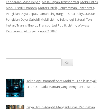
Kendaraan Masa Depan
,
Masa Depan Transportasi
,
Mobil Listrik
,
Mobil Listrik Otonom
,
Motor Listrik
,
Pengereman Regeneratif
,
Pengisian Daya Cepat
,
Ramah Lingkungan
,
Smart City
,
Stasiun
Pengisian Daya
,
Subsidi Mobil Listrik
,
Teknologi Baterai
,
Torsi
Instan
,
Transisi Energi
,
Transportasi Publik Listrik
,
Wawasan
Kendaraan Listrik
pada
April 7, 2026
.
Cari
untuk:
Teknologi Otomotif: Saat Mobilmu Lebih Banyak
Error Daripada Mantan yang Menghantui Mimpi
Gaya Hidup Adaptif: Mengantisipasi Perubahan