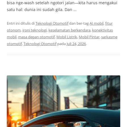
bisa nge-wash setelah ngotori jalan—kita harus mengakui
satu hal: dunia ini sudah gila. Dan …
Entri ini ditulis di
Teknologi Otomotif
dan ber-tag
AI mobil
,
fitur
otonom
,
ironi teknologi
,
keselamatan berkendara
,
konektivitas
mobil
,
masa depan otomotif
,
Mobil Listrik
,
Mobil Pintar
,
sarkasme
otomotif
,
Teknologi Otomotif
pada
Juli 24, 2026
.