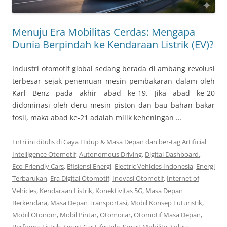
Menuju Era Mobilitas Cerdas: Mengapa
Dunia Berpindah ke Kendaraan Listrik (EV)?
Industri otomotif global sedang berada di ambang revolusi
terbesar sejak penemuan mesin pembakaran dalam oleh
Karl Benz pada akhir abad ke-19. Jika abad ke-20
didominasi oleh deru mesin piston dan bau bahan bakar
fosil, maka abad ke-21 adalah milik keheningan …
Entri ini ditulis di
Gaya Hidup & Masa Depan
dan ber-tag
Artificial
Intelligence Otomotif
,
Autonomous Driving
,
Digital Dashboard.
,
Eco-Friendly Cars
,
Efisiensi Energi
,
Electric Vehicles Indonesia
,
Energi
Terbarukan
,
Era Digital Otomotif
,
Inovasi Otomotif
,
Internet of
Vehicles
,
Kendaraan Listrik
,
Konektivitas 5G
,
Masa Depan
Berkendara
,
Masa Depan Transportasi
,
Mobil Konsep Futuristik
,
Mobil Otonom
,
Mobil Pintar
,
Otomocar
,
Otomotif Masa Depan
,
Performa Listrik
,
Smart Car Lifestyle
,
Smart Mobility
,
Solusi