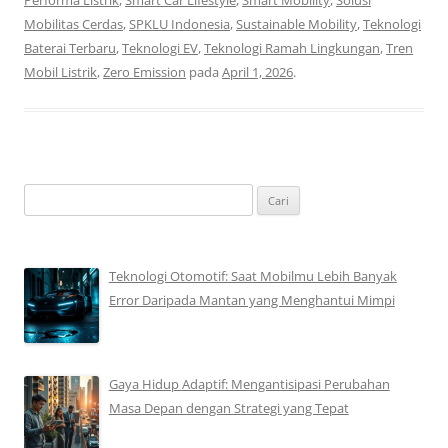
Mobilitas Cerdas
,
SPKLU Indonesia
,
Sustainable Mobility
,
Teknologi
Baterai Terbaru
,
Teknologi EV
,
Teknologi Ramah Lingkungan
,
Tren
Mobil Listrik
,
Zero Emission
pada
April 1, 2026
.
Cari
untuk:
Teknologi Otomotif: Saat Mobilmu Lebih Banyak
Error Daripada Mantan yang Menghantui Mimpi
Gaya Hidup Adaptif: Mengantisipasi Perubahan
Masa Depan dengan Strategi yang Tepat