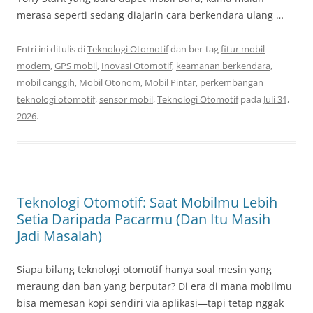
merasa seperti sedang diajarin cara berkendara ulang …
Entri ini ditulis di
Teknologi Otomotif
dan ber-tag
fitur mobil
modern
,
GPS mobil
,
Inovasi Otomotif
,
keamanan berkendara
,
mobil canggih
,
Mobil Otonom
,
Mobil Pintar
,
perkembangan
teknologi otomotif
,
sensor mobil
,
Teknologi Otomotif
pada
Juli 31,
2026
.
Teknologi Otomotif: Saat Mobilmu Lebih
Setia Daripada Pacarmu (Dan Itu Masih
Jadi Masalah)
Siapa bilang teknologi otomotif hanya soal mesin yang
meraung dan ban yang berputar? Di era di mana mobilmu
bisa memesan kopi sendiri via aplikasi—tapi tetap nggak