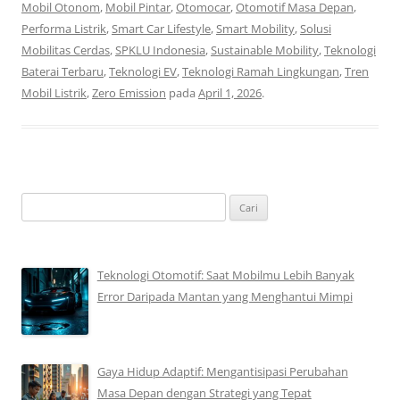
Mobil Otonom
,
Mobil Pintar
,
Otomocar
,
Otomotif Masa Depan
,
Performa Listrik
,
Smart Car Lifestyle
,
Smart Mobility
,
Solusi
Mobilitas Cerdas
,
SPKLU Indonesia
,
Sustainable Mobility
,
Teknologi
Baterai Terbaru
,
Teknologi EV
,
Teknologi Ramah Lingkungan
,
Tren
Mobil Listrik
,
Zero Emission
pada
April 1, 2026
.
Cari
untuk:
Teknologi Otomotif: Saat Mobilmu Lebih Banyak
Error Daripada Mantan yang Menghantui Mimpi
Gaya Hidup Adaptif: Mengantisipasi Perubahan
Masa Depan dengan Strategi yang Tepat