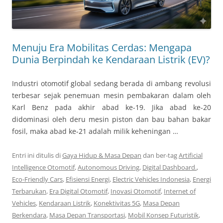
Menuju Era Mobilitas Cerdas: Mengapa
Dunia Berpindah ke Kendaraan Listrik (EV)?
Industri otomotif global sedang berada di ambang revolusi
terbesar sejak penemuan mesin pembakaran dalam oleh
Karl Benz pada akhir abad ke-19. Jika abad ke-20
didominasi oleh deru mesin piston dan bau bahan bakar
fosil, maka abad ke-21 adalah milik keheningan …
Entri ini ditulis di
Gaya Hidup & Masa Depan
dan ber-tag
Artificial
Intelligence Otomotif
,
Autonomous Driving
,
Digital Dashboard.
,
Eco-Friendly Cars
,
Efisiensi Energi
,
Electric Vehicles Indonesia
,
Energi
Terbarukan
,
Era Digital Otomotif
,
Inovasi Otomotif
,
Internet of
Vehicles
,
Kendaraan Listrik
,
Konektivitas 5G
,
Masa Depan
Berkendara
,
Masa Depan Transportasi
,
Mobil Konsep Futuristik
,