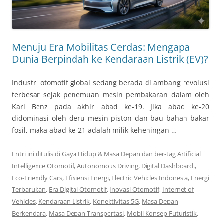
Menuju Era Mobilitas Cerdas: Mengapa
Dunia Berpindah ke Kendaraan Listrik (EV)?
Industri otomotif global sedang berada di ambang revolusi
terbesar sejak penemuan mesin pembakaran dalam oleh
Karl Benz pada akhir abad ke-19. Jika abad ke-20
didominasi oleh deru mesin piston dan bau bahan bakar
fosil, maka abad ke-21 adalah milik keheningan …
Entri ini ditulis di
Gaya Hidup & Masa Depan
dan ber-tag
Artificial
Intelligence Otomotif
,
Autonomous Driving
,
Digital Dashboard.
,
Eco-Friendly Cars
,
Efisiensi Energi
,
Electric Vehicles Indonesia
,
Energi
Terbarukan
,
Era Digital Otomotif
,
Inovasi Otomotif
,
Internet of
Vehicles
,
Kendaraan Listrik
,
Konektivitas 5G
,
Masa Depan
Berkendara
,
Masa Depan Transportasi
,
Mobil Konsep Futuristik
,