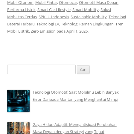
Mobil Otonom
,
Mobil Pintar
,
Otomocar
,
Otomotif Masa Depan
,
Performa Listrik
,
Smart Car Lifestyle
,
Smart Mobility
,
Solusi
Mobilitas Cerdas
,
SPKLU Indonesia
,
Sustainable Mobility
,
Teknologi
Baterai Terbaru
,
Teknologi EV
,
Teknologi Ramah Lingkungan
,
Tren
Mobil Listrik
,
Zero Emission
pada
April 1, 2026
.
Cari
untuk:
Teknologi Otomotif: Saat Mobilmu Lebih Banyak
Error Daripada Mantan yang Menghantui Mimpi
Gaya Hidup Adaptif: Mengantisipasi Perubahan
Masa Depan dengan Strategi yang Tepat