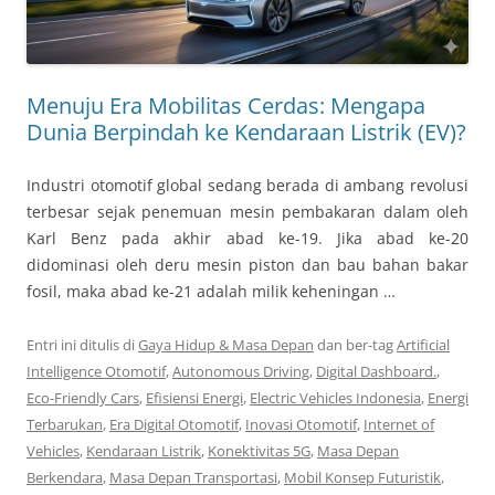
Menuju Era Mobilitas Cerdas: Mengapa
Dunia Berpindah ke Kendaraan Listrik (EV)?
Industri otomotif global sedang berada di ambang revolusi
terbesar sejak penemuan mesin pembakaran dalam oleh
Karl Benz pada akhir abad ke-19. Jika abad ke-20
didominasi oleh deru mesin piston dan bau bahan bakar
fosil, maka abad ke-21 adalah milik keheningan …
Entri ini ditulis di
Gaya Hidup & Masa Depan
dan ber-tag
Artificial
Intelligence Otomotif
,
Autonomous Driving
,
Digital Dashboard.
,
Eco-Friendly Cars
,
Efisiensi Energi
,
Electric Vehicles Indonesia
,
Energi
Terbarukan
,
Era Digital Otomotif
,
Inovasi Otomotif
,
Internet of
Vehicles
,
Kendaraan Listrik
,
Konektivitas 5G
,
Masa Depan
Berkendara
,
Masa Depan Transportasi
,
Mobil Konsep Futuristik
,