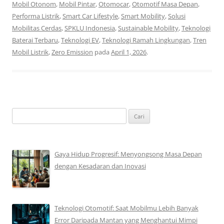
Mobil Otonom
,
Mobil Pintar
,
Otomocar
,
Otomotif Masa Depan
,
Performa Listrik
,
Smart Car Lifestyle
,
Smart Mobility
,
Solusi
Mobilitas Cerdas
,
SPKLU Indonesia
,
Sustainable Mobility
,
Teknologi
Baterai Terbaru
,
Teknologi EV
,
Teknologi Ramah Lingkungan
,
Tren
Mobil Listrik
,
Zero Emission
pada
April 1, 2026
.
Cari
untuk:
Gaya Hidup Progresif: Menyongsong Masa Depan
dengan Kesadaran dan Inovasi
Teknologi Otomotif: Saat Mobilmu Lebih Banyak
Error Daripada Mantan yang Menghantui Mimpi