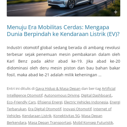
Menuju Era Mobilitas Cerdas: Mengapa
Dunia Berpindah ke Kendaraan Listrik (EV)?
Industri otomotif global sedang berada di ambang revolusi
terbesar sejak penemuan mesin pembakaran dalam oleh
Karl Benz pada akhir abad ke-19. Jika abad ke-20
didominasi oleh deru mesin piston dan bau bahan bakar
fosil, maka abad ke-21 adalah milik keheningan …
Entri ini ditulis di
Gaya Hidup & Masa Depan
dan ber-tag
Artificial
Intelligence Otomotif
,
Autonomous Driving
,
Digital Dashboard.
,
Eco-Friendly Cars
,
Efisiensi Energi
,
Electric Vehicles Indonesia
,
Energi
Terbarukan
,
Era Digital Otomotif
,
Inovasi Otomotif
,
Internet of
Vehicles
,
Kendaraan Listrik
,
Konektivitas 5G
,
Masa Depan
Berkendara
,
Masa Depan Transportasi
,
Mobil Konsep Futuristik
,