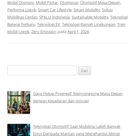
Mobil Otonom
,
Mobil Pintar
,
Otomocar
,
Otomotif Masa Depan
,
Performa Listrik
,
Smart Car Lifestyle
,
Smart Mobility
,
Solusi
Mobilitas Cerdas
,
SPKLU Indonesia
,
Sustainable Mobility
,
Teknologi
Baterai Terbaru
,
Teknologi EV
,
Teknologi Ramah Lingkungan
,
Tren
Mobil Listrik
,
Zero Emission
pada
April 1, 2026
.
Cari
untuk:
Gaya Hidup Progresif: Menyongsong Masa Depan
dengan Kesadaran dan Inovasi
Teknologi Otomotif: Saat Mobilmu Lebih Banyak
Error Daripada Mantan yang Menghantui Mimpi